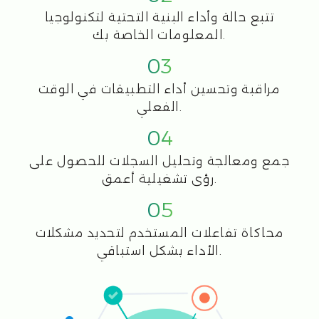
اتصل بنا
تواصل مع CFI لاكتشاف كيف يمكن لحلولنا أن
تدفع عملك نحو الأمام من خلال الابتكار
والكفاءة في تكنولوجيا المعلومات.
+421233221282
office@cfi.cloud
الاسم
لبريد الإلكتروني
رقم الهاتف