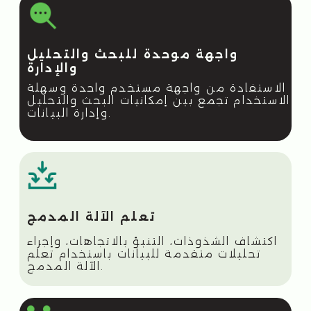
منصة للمراقبة
Elastic —
01
تجميع البيانات وتحليلها من مصادر متعددة في
واجهة واحدة.
02
تتبع حالة وأداء البنية التحتية لتكنولوجيا
المعلومات الخاصة بك.
03
مراقبة وتحسين أداء التطبيقات في الوقت
الفعلي.
04
جمع ومعالجة وتحليل السجلات للحصول على
رؤى تشغيلية أعمق.
05
محاكاة تفاعلات المستخدم لتحديد مشكلات
الأداء بشكل استباقي.