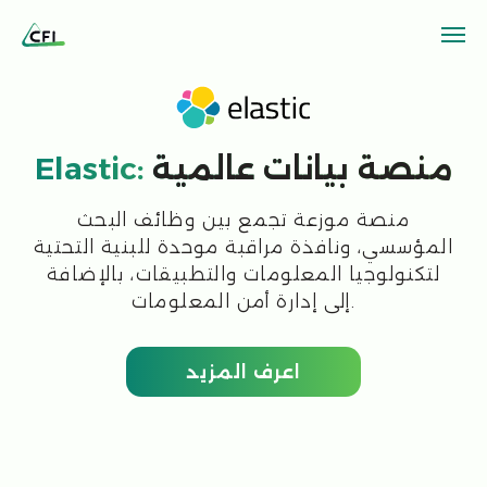
منصة بيانات عالمية
Elastic:
منصة موزعة تجمع بين وظائف البحث
المؤسسي، ونافذة مراقبة موحدة للبنية التحتية
لتكنولوجيا المعلومات والتطبيقات، بالإضافة
إلى إدارة أمن المعلومات.
اعرف المزيد
Elastic Stack
قلب منصة
Elasticsearch هو محرك بحث وتحليلات موزع
يعتمد على RESTful، وهو مستودع بيانات
مفتوح المصدر قابل للتوسع وقاعدة بيانات
تعتمد على المتجهات، وقادر على معالجة
مجموعة متزايدة من المهام.