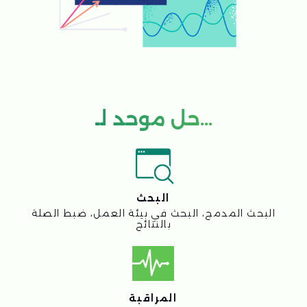
المراقبة
تسجيل السجلات، مراقبة أداء التطبيقات (APM)، مراقبة
البنية التحتية، المراقبة الاصطناعية
الأمان
إدارة معلومات وأحداث الأمان (SIEM)، مركز عمليات
الأمان (SOC)، حماية نقاط النهاية (EDR)
منصة لبناء
Elastic —
تطبيقات البحث
01
واجهة موحدة لتحليل وتكوين تجارب البحث
02
مراقبة فورية لمقاييس تطبيقات البحث
03